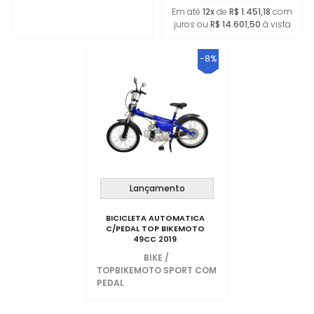
Em até
12x
de
R$ 1.451,18
com
juros ou
R$ 14.601,50
à vista
-8%
Lançamento
BICICLETA AUTOMATICA
C/PEDAL TOP BIKEMOTO
49CC 2019
BIKE
/
TOPBIKEMOTO SPORT COM
PEDAL