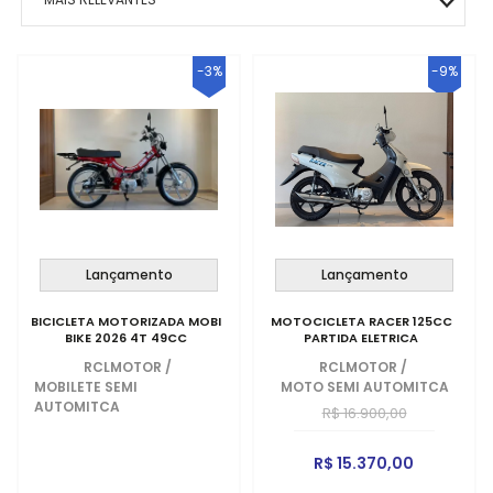
LINHA AÇAI
CARBURADOR DE PERFORMANCE
MAIS VENDIDOS
-3%
-9%
LINHA TAPIOCA
CARBURADOR NT
MENOR PREÇO
LINHA AGUA DE COCO
CARBURADOR SPEED
MAIOR PREÇO
LINHA DE CAIXAS TÉRMICAS
CARBURADOR WABRON
A - Z
Lançamento
Lançamento
BICICLETA MOTORIZADA MOBI
MOTOCICLETA RACER 125CC
BIKE 2026 4T 49CC
PARTIDA ELETRICA
RCLMOTOR
/
RCLMOTOR
/
MOBILETE SEMI
MOTO SEMI AUTOMITCA
AUTOMITCA
R$ 16.900,00
R$ 15.370,00