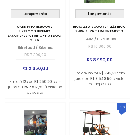
Lançamento
Lançamento
CARRINHO REBOQUE
BICICLETA SCOOTER ELÉTRICA
BIKEFOOD BIKEMIX
350W 2026 TAIM BIKEMOTO
LANCHE+ESPETINHO+HOTDOG+FRITURA
TAIM
/
Bike 350w
2026
R$ 10.800,00
Bikefood
/
Bikemix
R$ 7.200,00
R$ 8.990,00
R$ 2.650,00
Em até
12x
de
R$ 848,81
com
juros ou
R$ 8.540,50
à vista
Em até
12x
de
R$ 250,20
com
no deposito
juros ou
R$ 2.517,50
à vista no
deposito
-5%