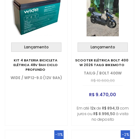
Lançamento
Lançamento
KIT 4 BATERIA BICICLETA
SCOOTER ELÉTRICA BOLT 400
ELÉTRICA 48V 9AH CICLO
W 2026 TAILG BIKEMOTO
PROFUNDO
TAILG
/
BOLT 400W
WIDE
/
WP12-9.0 (12V 9Ah)
R$ 10.600,00
R$ 9.470,00
Em até
12x
de
R$ 894,13
com
juros ou
R$ 8.996,50
à vista
no deposito
-11%
-2%