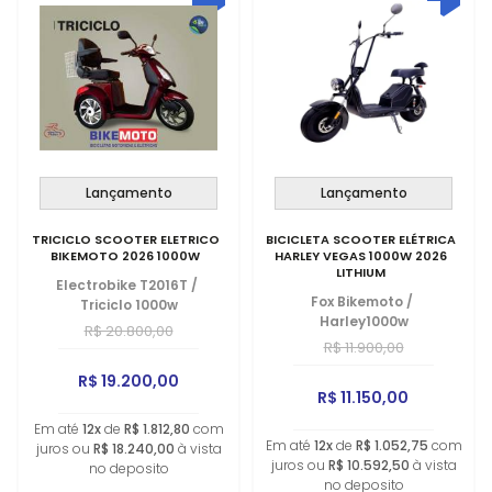
Lançamento
Lançamento
TRICICLO SCOOTER ELETRICO
BICICLETA SCOOTER ELÉTRICA
BIKEMOTO 2026 1000W
HARLEY VEGAS 1000W 2026
LITHIUM
Electrobike T2016T
/
Fox Bikemoto
/
Triciclo 1000w
Harley1000w
R$ 20.800,00
R$ 11.900,00
R$ 19.200,00
R$ 11.150,00
Em até
12x
de
R$ 1.812,80
com
Em até
12x
de
R$ 1.052,75
com
juros ou
R$ 18.240,00
à vista
juros ou
R$ 10.592,50
à vista
no deposito
no deposito