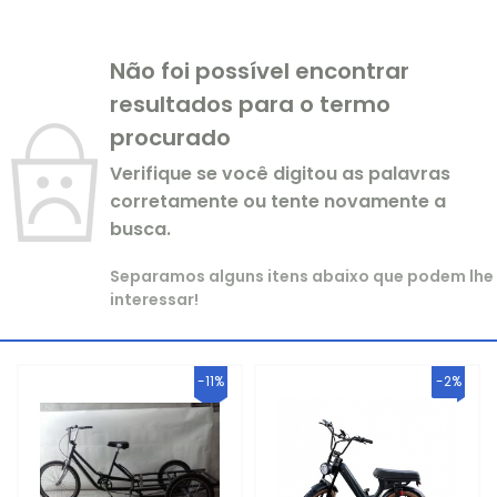
LINHA AÇAI
CARBURADOR DE PERFORMANCE
Não foi possível encontrar
resultados para o termo
LINHA TAPIOCA
CARBURADOR NT
procurado
LINHA AGUA DE COCO
CARBURADOR SPEED
Verifique se você digitou as palavras
corretamente ou tente novamente a
LINHA DE CAIXAS TÉRMICAS
CARBURADOR WABRON
busca.
Separamos alguns itens abaixo que podem lhe
interessar!
-11%
-2%