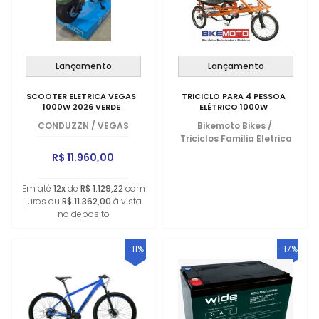
Lançamento
Lançamento
SCOOTER ELETRICA VEGAS
TRICICLO PARA 4 PESSOA
1000W 2026 VERDE
ELÉTRICO 1000W
CONDUZZN
/
VEGAS
Bikemoto Bikes
/
Triciclos Familia Eletrica
R$ 11.960,00
Em até
12x
de
R$ 1.129,22
com
juros ou
R$ 11.362,00
à vista
no deposito
-11%
-17%