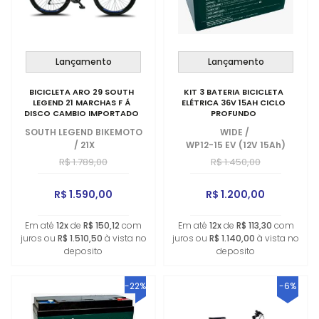
Lançamento
Lançamento
BICICLETA ARO 29 SOUTH
KIT 3 BATERIA BICICLETA
LEGEND 21 MARCHAS F Á
ELÉTRICA 36V 15AH CICLO
DISCO CAMBIO IMPORTADO
PROFUNDO
SOUTH LEGEND BIKEMOTO
WIDE
/
/
21X
WP12-15 EV (12V 15Ah)
R$ 1.789,00
R$ 1.450,00
R$ 1.590,00
R$ 1.200,00
Em até
12x
de
R$ 150,12
com
Em até
12x
de
R$ 113,30
com
juros ou
R$ 1.510,50
à vista no
juros ou
R$ 1.140,00
à vista no
deposito
deposito
-22%
-6%