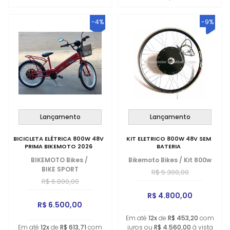
-4%
-9%
Lançamento
Lançamento
BICICLETA ELÉTRICA 800W 48V
KIT ELETRICO 800W 48V SEM
PRIMA BIKEMOTO 2026
BATERIA
BIKEMOTO Bikes
/
Bikemoto Bikes
/
Kit 800w
BIKE SPORT
R$ 5.300,00
R$ 6.800,00
R$ 4.800,00
R$ 6.500,00
Em até
12x
de
R$ 453,20
com
Em até
12x
de
R$ 613,71
com
juros ou
R$ 4.560,00
à vista