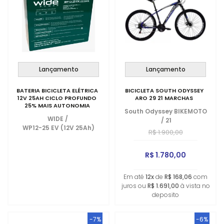
Lançamento
Lançamento
BATERIA BICICLETA ELÉTRICA
BICICLETA SOUTH ODYSSEY
12V 25AH CICLO PROFUNDO
ARO 29 21 MARCHAS
25% MAIS AUTONOMIA
South Odyssey BIKEMOTO
WIDE
/
/
21
WP12-25 EV (12V 25Ah)
R$ 1.900,00
R$ 1.780,00
Em até
12x
de
R$ 168,06
com
juros ou
R$ 1.691,00
à vista no
deposito
-7%
-6%