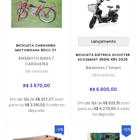
Lançamento
BICICLETA CARGUEIRA
MOTORIZADA 80CC 2T
BICICLETA ELÉTRICA SCOOTER
BIKEMOTO BIKES
/
ECOSMART 350W 48V 2026
CARGUEIRA
Bikemoto
/
Smart
R$ 3.800,00
R$ 6.800,00
R$ 3.570,00
R$ 6.600,00
Em até
12x
de
R$ 337,07
com
Em até
12x
de
R$ 623,15
com
juros ou
R$ 3.391,50
à vista no
juros ou
R$ 6.270,00
à vista
deposito
no deposito
-11%
-10%