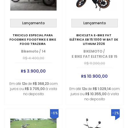
Lançamento
Lançamento
TRICICLO ESPECIAL PARA
BICICLETA E-BIKE FAT
FOODBIKE FOODTRIKE E BIKE
ELÉTRICA EB 15 1000 W BAT DE
FOOD TRAZEIRA
LITHIUM 2026
Bikemoto
/
14
BIKEMOTO
/
E BIKE FAT ELETRICA EB 15
R$ 4.400,00
R$ 11.200,00
R$ 3.900,00
R$ 10.900,00
Em até
12x
de
R$ 368,23
com
juros ou
R$ 3.705,00
à vista
Em até
12x
de
R$ 1.029,14
com
no deposito
juros ou
R$ 10.355,00
à vista
no deposito
-6%
-2%