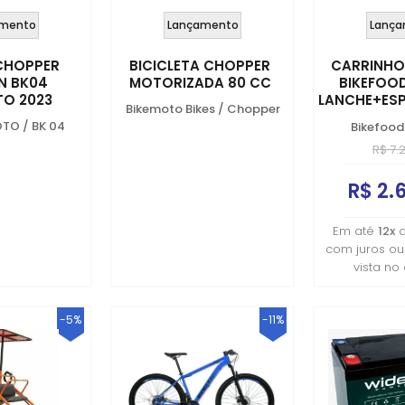
mento
Lançamento
Lança
 CHOPPER
BICICLETA CHOPPER
CARRINHO
N BK04
MOTORIZADA 80 CC
BIKEFOOD
TO 2023
LANCHE+ES
Bikemoto Bikes
/
Chopper
20
OTO
/
BK 04
Bikefood
R$ 7.
R$ 2.
Em até
12x
com juros o
vista no
-5%
-11%