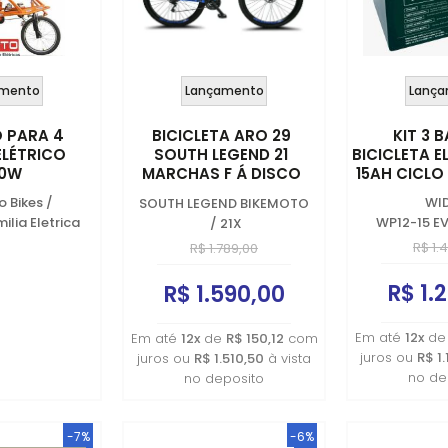
mento
Lançamento
Lança
O PARA 4
BICICLETA ARO 29
KIT 3 
ELÉTRICO
SOUTH LEGEND 21
BICICLETA E
00W
MARCHAS F Á DISCO
15AH CICL
CAMBIO IMPORTADO
o Bikes
/
WI
SOUTH LEGEND BIKEMOTO
ilia Eletrica
WP12-15 EV
/
21X
R$ 1.
R$ 1.789,00
R$ 1.
R$ 1.590,00
Em até
12x
d
Em até
12x
de
R$ 150,12
com
juros ou
R$ 1
juros ou
R$ 1.510,50
à vista
no de
no deposito
-7%
-6%