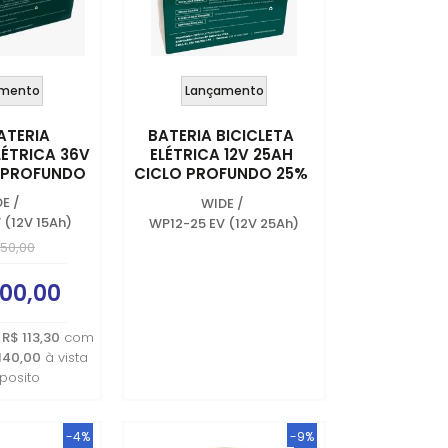
mento
Lançamento
BATERIA
BATERIA BICICLETA
LÉTRICA 36V
ELÉTRICA 12V 25AH
O PROFUNDO
CICLO PROFUNDO 25%
MAIS AUTONOMIA
DE
/
WIDE
/
 (12V 15Ah)
WP12-25 EV (12V 25Ah)
450,00
200,00
e
R$ 113,30
com
.140,00
à vista
posito
-4%
-9%