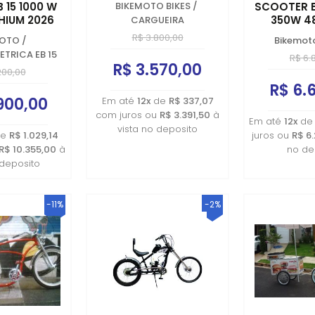
B 15 1000 W
BIKEMOTO BIKES
/
SCOOTER 
THIUM 2026
350W 4
CARGUEIRA
R$ 3.800,00
MOTO
/
Bikemot
LETRICA EB 15
R$ 6.
R$ 3.570,00
200,00
R$ 6.
900,00
Em até
12x
de
R$ 337,07
com juros ou
R$ 3.391,50
à
Em até
12x
d
vista no deposito
e
R$ 1.029,14
juros ou
R$ 6
R$ 10.355,00
à
no de
 deposito
-11%
-2%