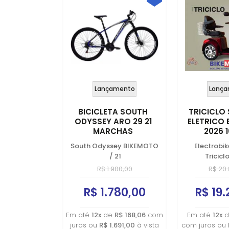
Lançamento
Lança
BICICLETA SOUTH
TRICICLO
ODYSSEY ARO 29 21
ELETRICO
MARCHAS
2026 
South Odyssey BIKEMOTO
Electrobi
/
21
Tricicl
R$ 1.900,00
R$ 20.
R$ 1.780,00
R$ 19.
Em até
12x
de
R$ 168,06
com
Em até
12x
d
juros ou
R$ 1.691,00
à vista
com juros ou