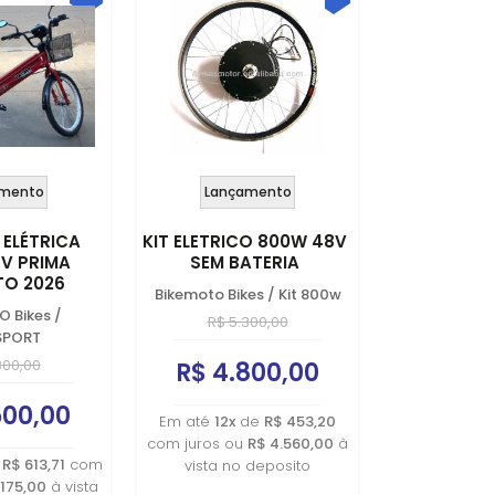
mento
Lançamento
 ELÉTRICA
KIT ELETRICO 800W 48V
V PRIMA
SEM BATERIA
TO 2026
Bikemoto Bikes
/
Kit 800w
O Bikes
/
R$ 5.300,00
SPORT
800,00
R$ 4.800,00
500,00
Em até
12x
de
R$ 453,20
com juros ou
R$ 4.560,00
à
e
R$ 613,71
com
vista no deposito
.175,00
à vista