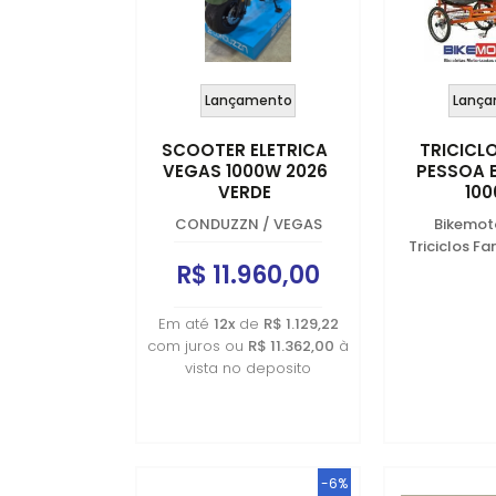
Lançamento
Lança
SCOOTER ELETRICA
TRICICL
VEGAS 1000W 2026
PESSOA 
VERDE
10
CONDUZZN
/
VEGAS
Bikemot
Triciclos Fam
R$ 11.960,00
Em até
12x
de
R$ 1.129,22
com juros ou
R$ 11.362,00
à
vista no deposito
-6%