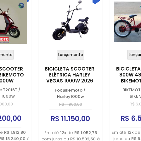
mento
Lançamento
Lança
 SCOOTER
BICICLETA SCOOTER
BICICLETA
 BIKEMOTO
ELÉTRICA HARLEY
800W 48
1000W
VEGAS 1000W 2026
BIKEMO
LITHIUM
ke T2016T
/
BIKEMOT
Fox Bikemoto
/
o 1000w
BIKE 
Harley1000w
800,00
R$ 6.
R$ 11.900,00
200,00
R$ 6.
R$ 11.150,00
e
R$ 1.812,80
Em até
12x
d
Em até
12x
de
R$ 1.052,75
R$ 18.240,00
à
juros ou
R$ 6
com juros ou
R$ 10.592,50
à