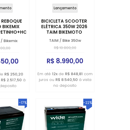
mento
Lançamento
 REBOQUE
BICICLETA SCOOTER
 BIKEMIX
ELÉTRICA 350W 2026
PETINHO+HOTDOG+FRITURA
TAIM BIKEMOTO
26
TAIM
/
Bike 350w
/
Bikemix
R$ 10.800,00
200,00
R$ 8.990,00
650,00
Em até
12x
de
R$ 848,81
com
de
R$ 250,20
juros ou
R$ 8.540,50
à vista
u
R$ 2.517,50
à
no deposito
 deposito
-17%
-22%