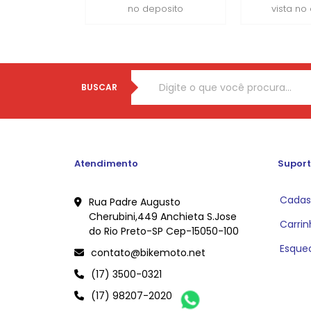
no deposito
vista no
BUSCAR
Atendimento
Suport
Cadas
Rua Padre Augusto
Cherubini,449 Anchieta S.Jose
Carrin
do Rio Preto-SP Cep-15050-100
Esque
contato@bikemoto.net
(17) 3500-0321
(17) 98207-2020