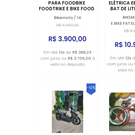
PARA FOODBIKE
ELÉTRICA E
FOODTRIKE E BIKE FOOD
BAT DE LI
TRAZEIRA
BIKE
Bikemoto
/
14
E BIKE FAT E
R$ 4.400,00
R$ 11.
R$ 3.900,00
R$ 10.
Em até
12x
de
R$ 368,23
Em até
12x
d
com juros ou
R$ 3.705,00
à
com juros ou
vista no deposito
vista no
-10%