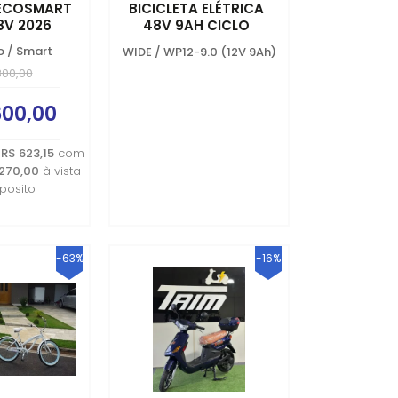
ECOSMART
BICICLETA ELÉTRICA
8V 2026
48V 9AH CICLO
PROFUNDO
o
/
Smart
WIDE
/
WP12-9.0 (12V 9Ah)
800,00
600,00
e
R$ 623,15
com
.270,00
à vista
posito
-63%
-16%