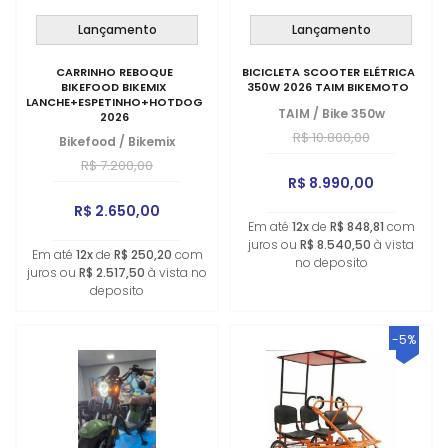
Lançamento
Lançamento
CARRINHO REBOQUE
BICICLETA SCOOTER ELÉTRICA
BIKEFOOD BIKEMIX
350W 2026 TAIM BIKEMOTO
LANCHE+ESPETINHO+HOTDOG+FRITURA
TAIM
/
Bike 350w
2026
R$ 10.800,00
Bikefood
/
Bikemix
R$ 7.200,00
R$ 8.990,00
R$ 2.650,00
Em até
12x
de
R$ 848,81
com
juros ou
R$ 8.540,50
à vista
Em até
12x
de
R$ 250,20
com
no deposito
juros ou
R$ 2.517,50
à vista no
deposito
-5%