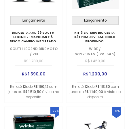
Lançamento
Lançamento
BICICLETA ARO 29 SOUTH
KIT 3 BATERIA BICICLETA
LEGEND 21 MARCHAS F Á
ELÉTRICA 36V 15AH CICLO
DISCO CAMBIO IMPORTADO
PROFUNDO
SOUTH LEGEND BIKEMOTO
WIDE
/
/
21X
WP12-15 EV (12V 15Ah)
R$ 1.789,00
R$ 1.450,00
R$ 1.590,00
R$ 1.200,00
Em até
12x
de
R$ 150,12
com
Em até
12x
de
R$ 113,30
com
juros ou
R$ 1.510,50
à vista no
juros ou
R$ 1.140,00
à vista no
deposito
deposito
-22%
-6%