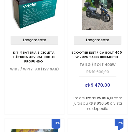
Lançamento
Lançamento
KIT 4 BATERIA BICICLETA
SCOOTER ELÉTRICA BOLT 400
ELÉTRICA 48V 9AH CICLO
W 2026 TAILG BIKEMOTO
PROFUNDO
TAILG
/
BOLT 400W
WIDE
/
WP12-9.0 (12V 9Ah)
R$ 10.600,00
R$ 9.470,00
Em até
12x
de
R$ 894,13
com
juros ou
R$ 8.996,50
à vista
no deposito
-11%
-2%