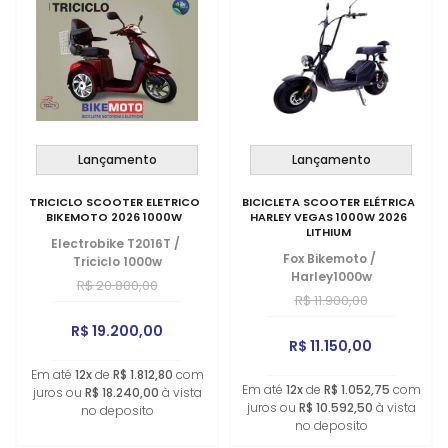
Lançamento
Lançamento
TRICICLO SCOOTER ELETRICO
BICICLETA SCOOTER ELÉTRICA
BIKEMOTO 2026 1000W
HARLEY VEGAS 1000W 2026
LITHIUM
Electrobike T2016T
/
Fox Bikemoto
/
Triciclo 1000w
Harley1000w
R$ 20.800,00
R$ 11.900,00
R$ 19.200,00
R$ 11.150,00
Em até
12x
de
R$ 1.812,80
com
Em até
12x
de
R$ 1.052,75
com
juros ou
R$ 18.240,00
à vista
juros ou
R$ 10.592,50
à vista
no deposito
no deposito