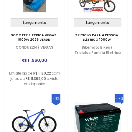
Lançamento
Lançamento
SCOOTER ELETRICA VEGAS
TRICICLO PARA 4 PESSOA
1000W 2026 VERDE
ELÉTRICO 1000W
CONDUZZN
/
VEGAS
Bikemoto Bikes
/
Triciclos Familia Eletrica
R$ 11.960,00
Em até
12x
de
R$ 1.129,22
com
juros ou
R$ 11.362,00
à vista
no deposito
-11%
-17%