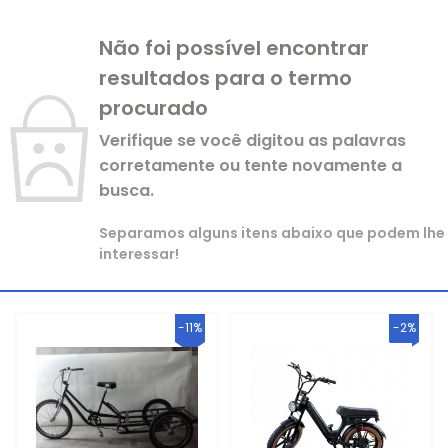
Não foi possível encontrar
LINHA AÇAI
CARBURADOR DE PERFORMANCE
resultados para o termo
LINHA TAPIOCA
CARBURADOR NT
procurado
LINHA AGUA DE COCO
Verifique se você digitou as palavras
CARBURADOR SPEED
corretamente ou tente novamente a
LINHA DE CAIXAS TÉRMICAS
CARBURADOR WABRON
busca.
Separamos alguns itens abaixo que podem lhe
interessar!
-11%
-2%