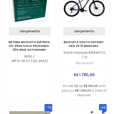
Lançamento
Lançamento
BATERIA BICICLETA ELÉTRICA
BICICLETA SOUTH ODYSSEY
12V 25AH CICLO PROFUNDO
ARO 29 21 MARCHAS
25% MAIS AUTONOMIA
South Odyssey BIKEMOTO
WIDE
/
/
21
WP12-25 EV (12V 25Ah)
R$ 1.900,00
R$ 1.780,00
Em até
12x
de
R$ 168,06
com
juros ou
R$ 1.691,00
à vista no
deposito
-7%
-6%