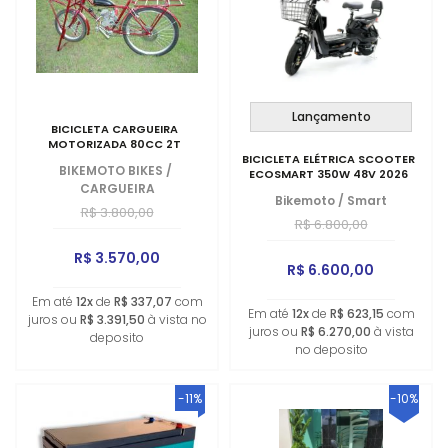
Lançamento
BICICLETA CARGUEIRA
MOTORIZADA 80CC 2T
BICICLETA ELÉTRICA SCOOTER
BIKEMOTO BIKES
/
ECOSMART 350W 48V 2026
CARGUEIRA
Bikemoto
/
Smart
R$ 3.800,00
R$ 6.800,00
R$ 3.570,00
R$ 6.600,00
Em até
12x
de
R$ 337,07
com
Em até
12x
de
R$ 623,15
com
juros ou
R$ 3.391,50
à vista no
juros ou
R$ 6.270,00
à vista
deposito
no deposito
-11%
-10%