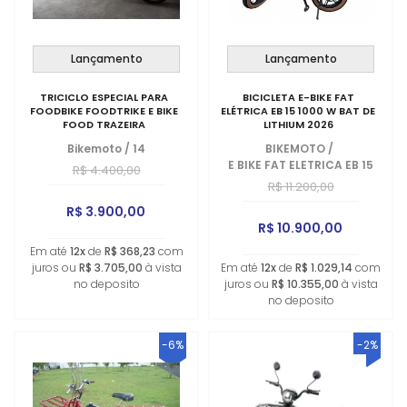
Lançamento
Lançamento
TRICICLO ESPECIAL PARA
BICICLETA E-BIKE FAT
FOODBIKE FOODTRIKE E BIKE
ELÉTRICA EB 15 1000 W BAT DE
FOOD TRAZEIRA
LITHIUM 2026
Bikemoto
/
14
BIKEMOTO
/
E BIKE FAT ELETRICA EB 15
R$ 4.400,00
R$ 11.200,00
R$ 3.900,00
R$ 10.900,00
Em até
12x
de
R$ 368,23
com
juros ou
R$ 3.705,00
à vista
Em até
12x
de
R$ 1.029,14
com
no deposito
juros ou
R$ 10.355,00
à vista
no deposito
-6%
-2%