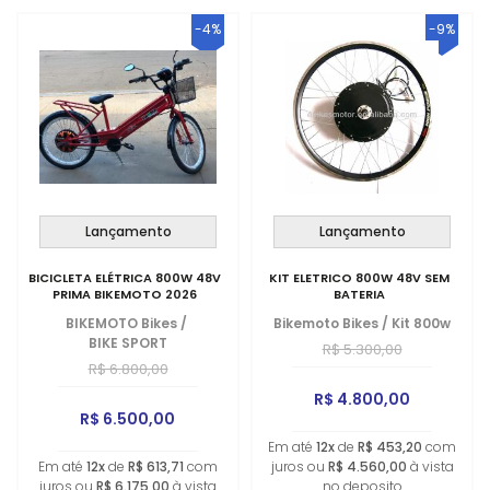
-4%
-9%
Lançamento
Lançamento
BICICLETA ELÉTRICA 800W 48V
KIT ELETRICO 800W 48V SEM
PRIMA BIKEMOTO 2026
BATERIA
BIKEMOTO Bikes
/
Bikemoto Bikes
/
Kit 800w
BIKE SPORT
R$ 5.300,00
R$ 6.800,00
R$ 4.800,00
R$ 6.500,00
Em até
12x
de
R$ 453,20
com
Em até
12x
de
R$ 613,71
com
juros ou
R$ 4.560,00
à vista
juros ou
R$ 6.175,00
à vista
no deposito