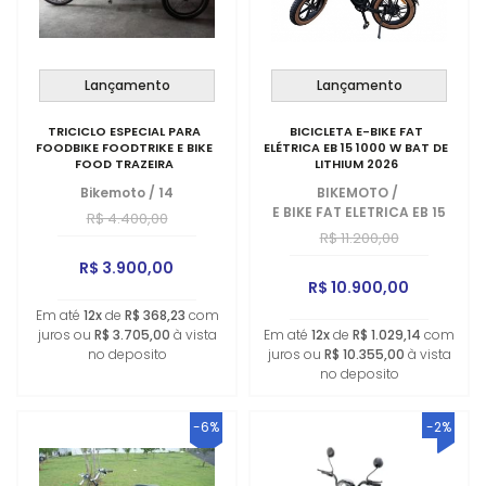
Lançamento
Lançamento
TRICICLO ESPECIAL PARA
BICICLETA E-BIKE FAT
FOODBIKE FOODTRIKE E BIKE
ELÉTRICA EB 15 1000 W BAT DE
FOOD TRAZEIRA
LITHIUM 2026
Bikemoto
/
14
BIKEMOTO
/
E BIKE FAT ELETRICA EB 15
R$ 4.400,00
R$ 11.200,00
R$ 3.900,00
R$ 10.900,00
Em até
12x
de
R$ 368,23
com
juros ou
R$ 3.705,00
à vista
Em até
12x
de
R$ 1.029,14
com
no deposito
juros ou
R$ 10.355,00
à vista
no deposito
-6%
-2%