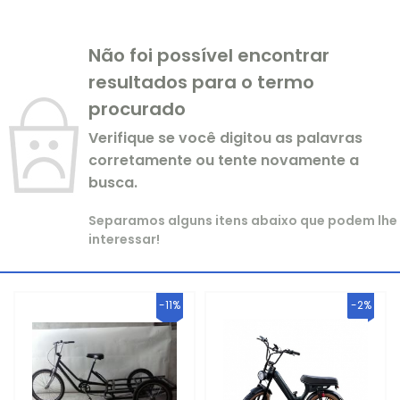
LINHA AÇAI
CARBURADOR DE PERFORMANCE
Não foi possível encontrar
resultados para o termo
LINHA TAPIOCA
CARBURADOR NT
procurado
LINHA AGUA DE COCO
CARBURADOR SPEED
Verifique se você digitou as palavras
corretamente ou tente novamente a
LINHA DE CAIXAS TÉRMICAS
CARBURADOR WABRON
busca.
Separamos alguns itens abaixo que podem lhe
interessar!
-11%
-2%