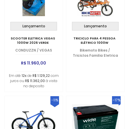
Lançamento
Lançamento
SCOOTER ELETRICA VEGAS
TRICICLO PARA 4 PESSOA
1000W 2026 VERDE
ELÉTRICO 1000W
CONDUZZN
/
VEGAS
Bikemoto Bikes
/
Triciclos Familia Eletrica
R$ 11.960,00
Em até
12x
de
R$ 1.129,22
com
juros ou
R$ 11.362,00
à vista
no deposito
-11%
-17%