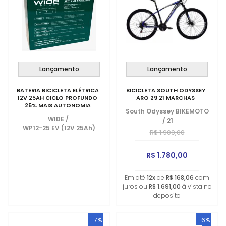
Lançamento
Lançamento
BATERIA BICICLETA ELÉTRICA
BICICLETA SOUTH ODYSSEY
12V 25AH CICLO PROFUNDO
ARO 29 21 MARCHAS
25% MAIS AUTONOMIA
South Odyssey BIKEMOTO
WIDE
/
/
21
WP12-25 EV (12V 25Ah)
R$ 1.900,00
R$ 1.780,00
Em até
12x
de
R$ 168,06
com
juros ou
R$ 1.691,00
à vista no
deposito
-7%
-6%