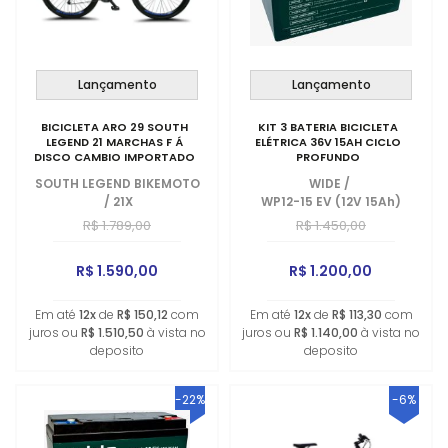
Lançamento
Lançamento
BICICLETA ARO 29 SOUTH
KIT 3 BATERIA BICICLETA
LEGEND 21 MARCHAS F Á
ELÉTRICA 36V 15AH CICLO
DISCO CAMBIO IMPORTADO
PROFUNDO
SOUTH LEGEND BIKEMOTO
WIDE
/
/
21X
WP12-15 EV (12V 15Ah)
R$ 1.789,00
R$ 1.450,00
R$ 1.590,00
R$ 1.200,00
Em até
12x
de
R$ 150,12
com
Em até
12x
de
R$ 113,30
com
juros ou
R$ 1.510,50
à vista no
juros ou
R$ 1.140,00
à vista no
deposito
deposito
-22%
-6%