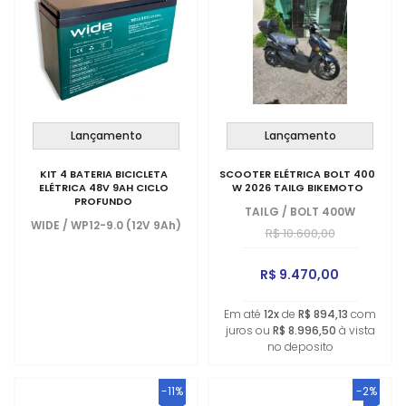
Lançamento
Lançamento
KIT 4 BATERIA BICICLETA
SCOOTER ELÉTRICA BOLT 400
ELÉTRICA 48V 9AH CICLO
W 2026 TAILG BIKEMOTO
PROFUNDO
TAILG
/
BOLT 400W
WIDE
/
WP12-9.0 (12V 9Ah)
R$ 10.600,00
R$ 9.470,00
Em até
12x
de
R$ 894,13
com
juros ou
R$ 8.996,50
à vista
no deposito
-11%
-2%