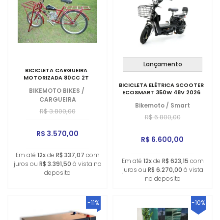
Lançamento
BICICLETA CARGUEIRA
MOTORIZADA 80CC 2T
BICICLETA ELÉTRICA SCOOTER
BIKEMOTO BIKES
/
ECOSMART 350W 48V 2026
CARGUEIRA
Bikemoto
/
Smart
R$ 3.800,00
R$ 6.800,00
R$ 3.570,00
R$ 6.600,00
Em até
12x
de
R$ 337,07
com
Em até
12x
de
R$ 623,15
com
juros ou
R$ 3.391,50
à vista no
juros ou
R$ 6.270,00
à vista
deposito
no deposito
-11%
-10%