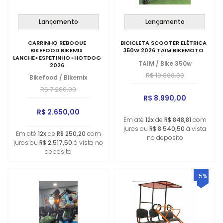
Lançamento
Lançamento
CARRINHO REBOQUE
BICICLETA SCOOTER ELÉTRICA
BIKEFOOD BIKEMIX
350W 2026 TAIM BIKEMOTO
LANCHE+ESPETINHO+HOTDOG+FRITURA
TAIM
/
Bike 350w
2026
R$ 10.800,00
Bikefood
/
Bikemix
R$ 7.200,00
R$ 8.990,00
R$ 2.650,00
Em até
12x
de
R$ 848,81
com
juros ou
R$ 8.540,50
à vista
Em até
12x
de
R$ 250,20
com
no deposito
juros ou
R$ 2.517,50
à vista no
deposito
-5%