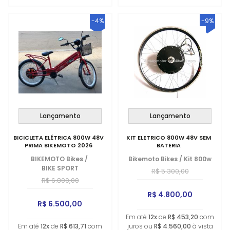
-4%
-9%
Lançamento
Lançamento
BICICLETA ELÉTRICA 800W 48V
KIT ELETRICO 800W 48V SEM
PRIMA BIKEMOTO 2026
BATERIA
BIKEMOTO Bikes
/
Bikemoto Bikes
/
Kit 800w
BIKE SPORT
R$ 5.300,00
R$ 6.800,00
R$ 4.800,00
R$ 6.500,00
Em até
12x
de
R$ 453,20
com
Em até
12x
de
R$ 613,71
com
juros ou
R$ 4.560,00
à vista